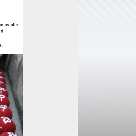
e av alle
til
t.