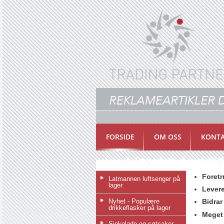
FORSIDE
OM OSS
KONTA
Foretr
Latmannen luftsenger på
lager
Levere
Nyhet - Populære
Bidrar
drikkeflasker på lager
Meget 
Sjokolade og søtsaker