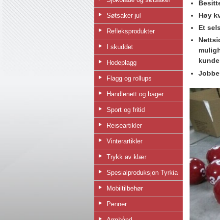
Besitt
Høy kv
Søtsaker jul
Et sel
Refleksprodukter
Nettsi
I skuddet
muligh
kunde
Hodeplagg
Jobber
Flagg og rollups
Handlenett og bager
Sport og fritid
Reiseartikler
Vinterartikler
Trykk av klær
Spesialproduksjon Tyrkia
Mobiltilbehør
Penner
Armbånd