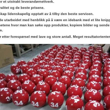
er et utstrakt leverandørnettverk.
alitet og de beste prisene.
skap lidenskapelig opptatt av å tilby den beste servicen.
de utarbeidet med henblikk på å være en idebank med et lite knipp
etene hvor man kan søke opp produkter, kopiere bilder og sende 
n.
 etter forespørsel med lave og store antall. Meget resultatorienter